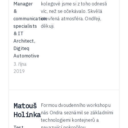
Manager
kolegové jsme si z toho odnesli
&
víc, než se očekávalo. Skvělá
communication
otevřená atmosféra. Ondřeji,
specialists
děkuji.
& IT
Architect,
Digiteq
Automotive
3. října
2019
Matouš
Formou dvoudenního workshopu
nás Ondra seznámil se základními
Holinka
technologiemi kontejnerů a
Test
navazující pokročilou