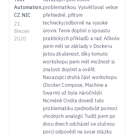
Automation,
problematikou. Vysvětloval velice
CZ.NIC
přehledně, přitom
technicky/odborně na vysoké
21.
úrovni. Teorii doplnil o spoustu
Březen
praktických příkladů a rad. Ačkoliv
2020
jsem měl se základy v Dockeru
jistou zkušenost, díky tomuto
workshopu jsem měl možnost si
znalosti doplnit a ověřit.
Navazující druhá část workshopu
(Docker Compose, Machine a
Swarm) už byla náročnější.
Nicméně Ondra dovedl tuto
problematiku zjednodušit pomocí
vhodných analogií. Tudíž jsem po
dvou dnech odcházel se slušnou
porcí odpovědí na svoje otázky.