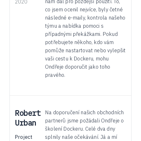
nám dal pro pozdější použití. To,
2020
co jsem ocenil nejvíce, byly četné
následné e-maily, kontrola našeho
týmu a nabídka pomoci s
případnými překážkami. Pokud
potřebujete někoho, kdo vám
pomůže nastartovat nebo vylepšit
vaši cestu k Dockeru, mohu
Ondřeje doporučit jako toho
pravého.
Robert
Na doporučení našich obchodních
partnerů jsme požádali Ondřeje o
Urban
školení Dockeru. Celé dva dny
Project
splnily naše očekávání. Já a mí