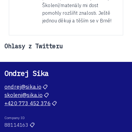
Školení/materiály mi dost
pomohly rozšířit znalosti. Ještě
jednou děkuji a těším se v Brně!
Ohlasy z Twitteru
Ondrej Sika
ondrej@sika.io
📋
skoleni@sika.io
📋
+420 773 452 376
📋
Company ID
88114163
📋