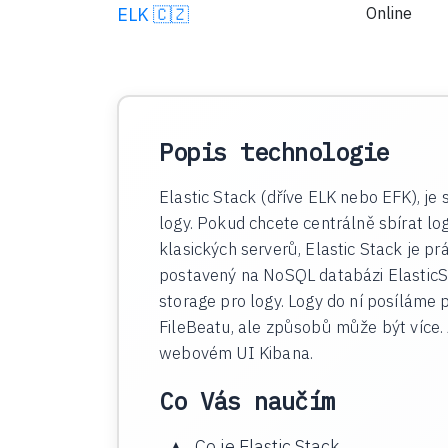
ELK
🇨🇿
Online
Popis technologie
Elastic Stack (dříve ELK nebo EFK), je
logy. Pokud chcete centrálně sbírat lo
klasických serverů, Elastic Stack je prá
postavený na NoSQL databázi ElasticSe
storage pro logy. Logy do ní posíláme 
FileBeatu, ale způsobů může být více.
webovém UI Kibana.
Co Vás naučím
Co je Elastic Stack