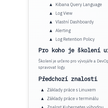
Kibana Query Language
Log View
Vlastní Dashboardy
Alerting
Log Retention Policy
Pro koho je školení u
Školení je určeno pro vývojáře a DevOp
spravovat logy.
Předchozí znalosti
Základy práce s Linuxem
Základy práce v terminálu
Znalost Kubernetes výhodou