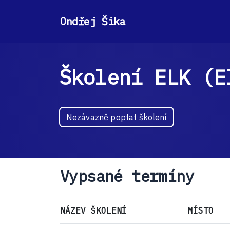
Ondřej Šika
Školení ELK (E
Nezávazně poptat školení
Vypsané termíny
NÁZEV ŠKOLENÍ
MÍSTO