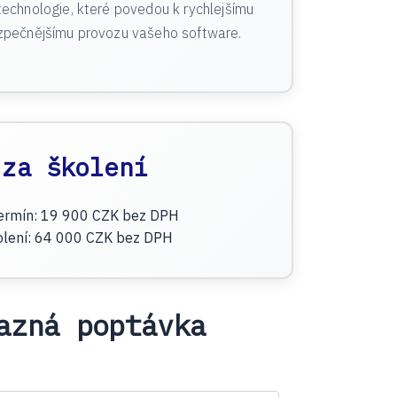
technologie, které povedou k rychlejšímu
ezpečnějšímu provozu vašeho software.
 za školení
ermín
:
19 900 CZK
bez DPH
olení
:
64 000 CZK
bez DPH
azná poptávka