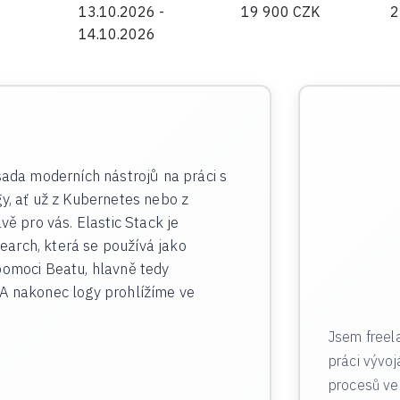
13.10.2026 -
19 900 CZK
2
14.10.2026
 sada moderních nástrojů na práci s
gy, ať už z Kubernetes nebo z
vě pro vás. Elastic Stack je
arch, která se používá jako
pomoci Beatu, hlavně tedy
 A nakonec logy prohlížíme ve
Jsem freel
práci vývo
procesů ve