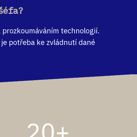
šéfa?
 a prozkoumáváním technologií.
o je potřeba ke zvládnutí dané
20+