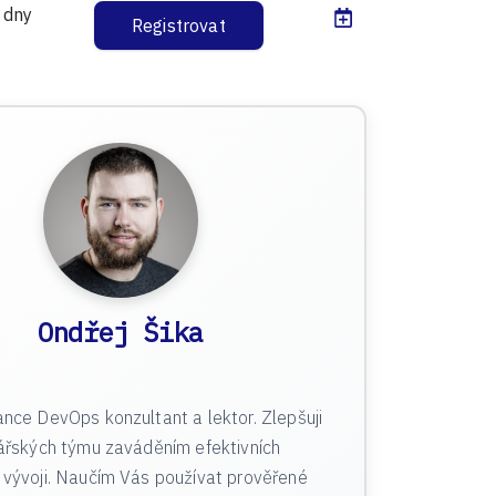
 dny
Registrovat
Ondřej Šika
ance DevOps konzultant a lektor. Zlepšuji
jářských týmu zaváděním efektivních
 vývoji. Naučím Vás používat prověřené