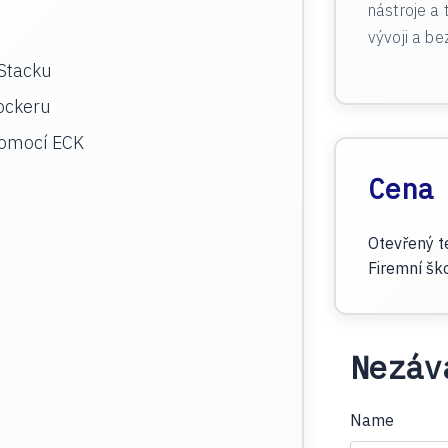
nástroje a 
vývoji a b
 Stacku
ockeru
pomocí ECK
Cena
Otevřený t
Firemní šk
Nezáv
Name