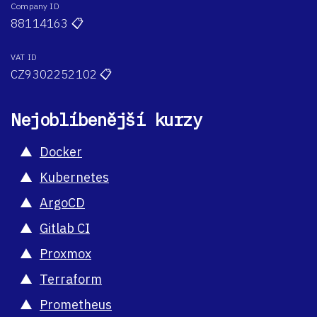
Company ID
88114163
📋
VAT ID
CZ9302252102
📋
Nejoblíbenější kurzy
Docker
Kubernetes
ArgoCD
Gitlab CI
Proxmox
Terraform
Prometheus