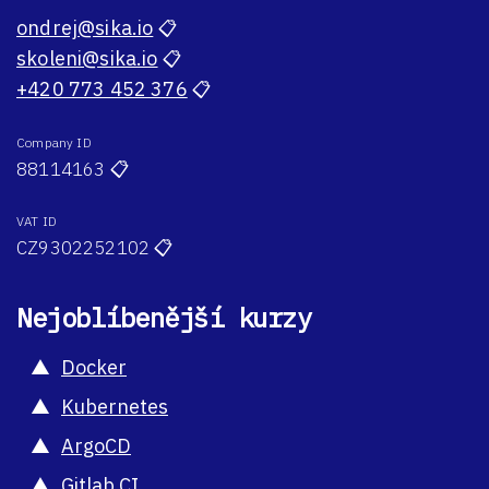
ondrej@sika.io
📋
skoleni@sika.io
📋
+420 773 452 376
📋
Company ID
88114163
📋
VAT ID
CZ9302252102
📋
Nejoblíbenější kurzy
Docker
Kubernetes
ArgoCD
Gitlab CI